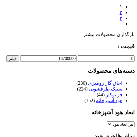
۱
۲
۳
بارگذاری محصولات بیشتر
قیمت :
حداقل
حداکثر
فیلتر
قیمت
قیمت
دسته‌های محصولات
اجاق گاز رومیزی
(230)
سینک ظرفشویی
(224)
فر توکار
(44)
هود آشپزخانه
(152)
ابعاد هود آشپزخانه
نمای ظاهری هود