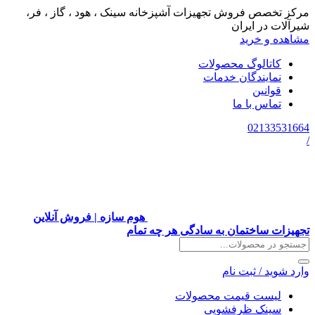
مرکز تخصص فروش تجهیزات آشپزخانه سینک ، هود ، گاز ، فر،
شیرآلات در ایران
مشاهده و خرید
کاتالوگ محصولات
نمایندگان خدمات
قوانین
تماس با ما
02133531664
/
هوم سازه | فروش آنلاین
تجهیزات ساختمان به سادگی هر چه تمام
وارد شوید
/
ثبت نام
لیست قیمت محصولات
سینک ظرفشویی