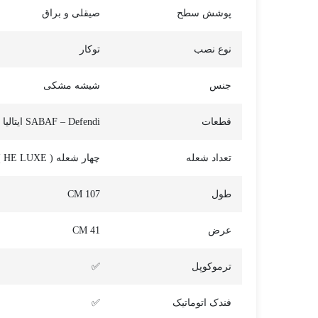
پوشش سطح
صیقلی و براق
نوع نصب
توکار
جنس
شیشه مشکی
قطعات
SABAF – Defendi ایتالیا
تعداد شعله
چهار شعله ( HE LUXE )
طول
107 CM
عرض
41 CM
ترموکوپل
✅
فندک اتوماتیک
✅