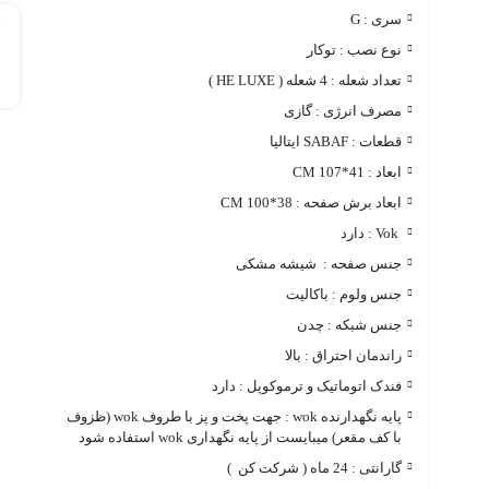
سری : G
نوع نصب : توکار
تعداد شعله : 4 شعله ( HE LUXE )
مصرف انرژی : گازی
قطعات : SABAF ایتالیا
ابعاد : 41*107 CM
ابعاد برش صفحه : 38*100 CM
Vok : دارد
جنس صفحه : شیشه مشکی
جنس ولوم : باکالیت
جنس شبکه : چدن
راندمان احتراق : بالا
فندک اتوماتیک و ترموکوپل : دارد
پایه نگهدارنده wok : جهت پخت و پز با طروف wok (ظزوف
با کف مقعر) میبایست از پایه نگهداری wok استفاده شود
گارانتی : 24 ماه ( شرکت کن )