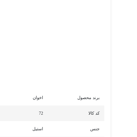
برند محصول
اخوان
کد کالا
72
جنس
استیل