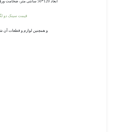
ابعاد 120*50 سانتی متر، ضخامت ورق 8/0 میلی متر با عمق لگن 16.5 سانتی متر داری دو لگن بیضی شکل تک سینی آماده نصب در آشپزخانه شما عزیزان است.
قیمت سینک دو لگن
و همچنین لوازم و قطعات آن شامل؛ سینی و سبد بزرگ 