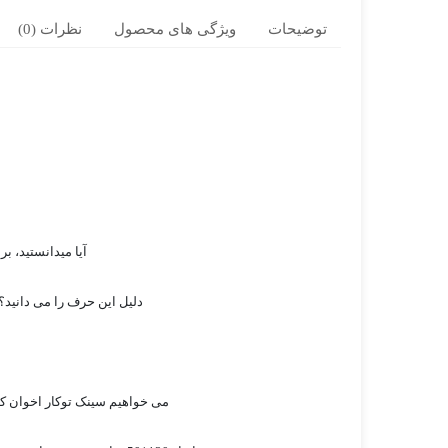
توضیحات
ویژگی های محصول
نظرات (0)
آیا میدانستید، ب
دلیل این حرف را می دانید؟
می خواهیم سینک توکار اخوان کد 72 را برای شما معرفی کنیم، این سینک با جنس استیل ضد زنگ زنگ فانتزی همراه با پوشش سطح صیقلی و