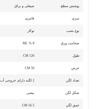
پوشش سطح
صیقلی و براق
سری
فانتزی
نوع نصب
توکار
ضخامت ورق
8 % ML
طول
120 CM
عرض
50 CM
تعداد لگن
2 لگنه دارای خروجی آب
شکل لگن
بیضی
عمق لگن
16.5 CM