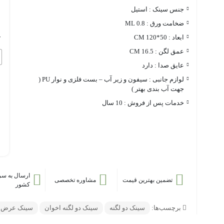
جنس سینک : استیل
ضخامت ورق : 0.8 ML
ج
ابعاد : 50*120 CM
عمق لگن : 16.5 CM
عایق صدا : دارد
لوازم جانبی : سیفون و زیر آب – بست فلزی و نوار PU (
جهت آب بندی بهتر )
خدمات پس از فروش : 10 سال
ارسال به سر
تضمین بهترین قیمت
مشاوره تخصصی
کشور
برچسب‌ها:
سینک دو لگنه
سینک دو لگنه اخوان
سینک عرض ۵۰